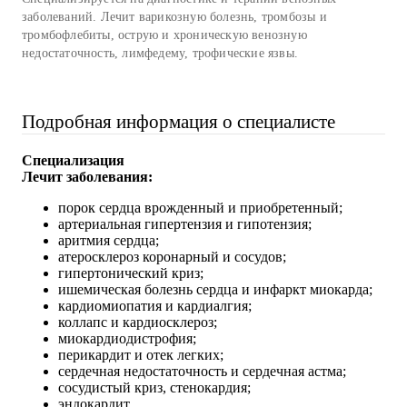
заболеваний. Лечит варикозную болезнь, тромбозы и
тромбофлебиты, острую и хроническую венозную
недостаточность, лимфедему, трофические язвы.
Подробная информация о специалисте
Специализация
Лечит заболевания:
порок сердца врожденный и приобретенный;
артериальная гипертензия и гипотензия;
аритмия сердца;
атеросклероз коронарный и сосудов;
гипертонический криз;
ишемическая болезнь сердца и инфаркт миокарда;
кардиомиопатия и кардиалгия;
коллапс и кардиосклероз;
миокардиодистрофия;
перикардит и отек легких;
сердечная недостаточность и сердечная астма;
сосудистый криз, стенокардия;
эндокардит.