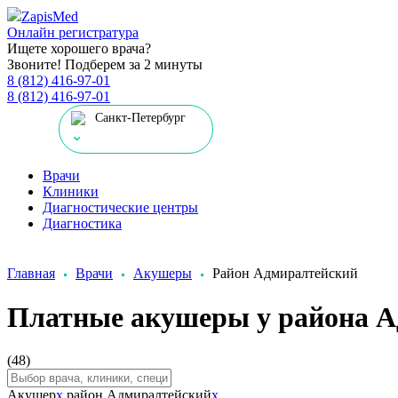
Zapis
Med
Онлайн регистратура
Ищете хорошего врача?
Звоните! Подберем за 2 минуты
8 (812) 416-97-01
8 (812) 416-97-01
Санкт-Петербург
Врачи
Клиники
Диагностические центры
Диагностика
Главная
Врачи
Акушеры
Район Адмиралтейский
Платные акушеры у района 
(48)
Акушер
x
район Адмиралтейский
x