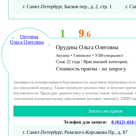
г. Санкт-Петербург, Басков пер., д. 2, стр. 1
г. Са
1
9
.6
Принимает детей
Орудина Ольга Олеговна
и взрослых
Акушер
•
Гинеколог
•
УЗИ-специалист
Стаж 22 года / Врач высшей категории,
Стоимость приема -
по запросу
Занимается планированием беременности, ведением беременности и 
послеродовой период. Также проводит диагностику и лечение прич
беременности. Проводит диагностику и лечение таких заболеваний, 
этиологии), воспалительные заболевания (вульвит, вагинит), ЗППП (з
Запись на прием
Телефон для записи:
8 (812) 416
г. Санкт-Петербург, Римского-Корсакова Пр., д. 87