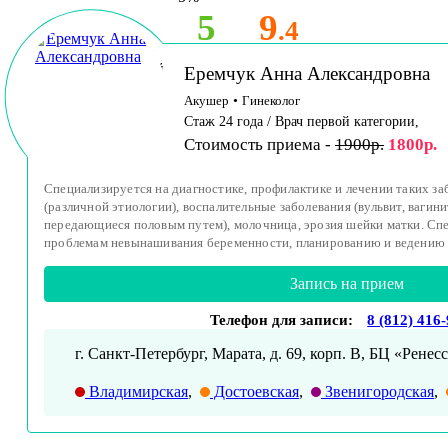
5
9
.4
Принимает детей
Еремчук Анна Александровна
и взрослых
Акушер
•
Гинеколог
Стаж 24 года / Врач первой категории,
Стоимость приема -
1900р.
1800р.
Специализируется на диагностике, профилактике и лечении таких за
(различной этиологии), воспалительные заболевания (вульвит, вагини
передающиеся половым путем), молочница, эрозия шейки матки. Сп
проблемам невынашивания беременности, планированию и ведению б
Запись на прием
Телефон для записи:
8 (812) 416
г. Санкт-Петербург, Марата, д. 69, корп. В, БЦ «Ренесс
Владимирская
,
Достоевская
,
Звенигородская
,