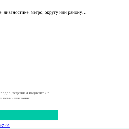
е, диагностике, метро, округу или району…
родов, ведением пациенток в
ин невынашивания
-97-01