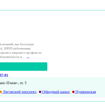
болеваний, как бесплодие
т), ЗППП (заболевания,
ециалист широкого профиля по
→
еременности и...
-97-01
анс-Плаза», эт. 5
Лиговский проспект
,
Обводный канал
,
Пушкинская