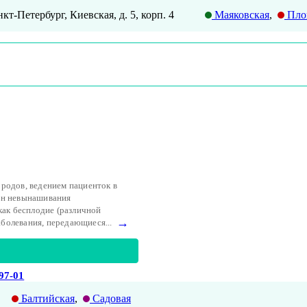
нкт-Петербург, Киевская, д. 5, корп. 4
Маяковская
,
Пло
родов, ведением пациенток в
ин невынашивания
как бесплодие (различной
→
аболевания, передающиеся...
-97-01
Балтийская
,
Садовая