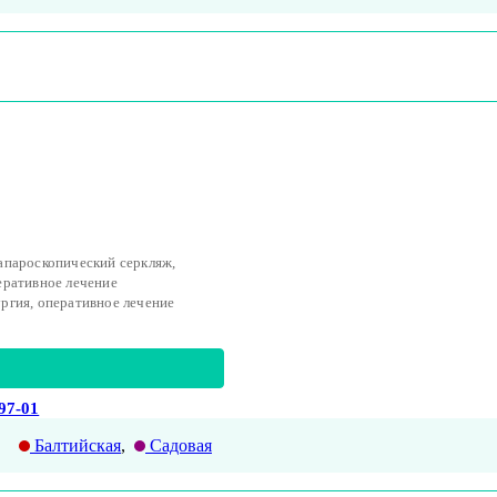
апароскопический серкляж,
еративное лечение
ргия, оперативное лечение
-97-01
Балтийская
,
Садовая