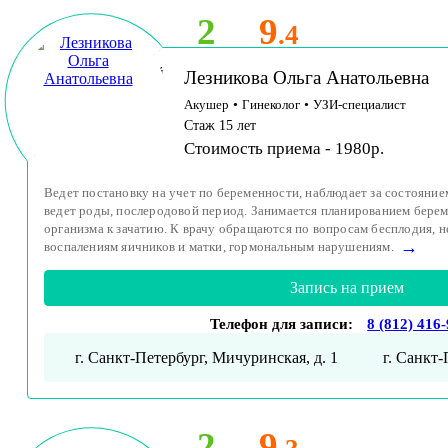
2
9
.4
Принимает детей
Лезникова Ольга Анатольевна
и взрослых
Акушер
•
Гинеколог
•
УЗИ-специалист
Стаж 15 лет
Стоимость приема - 1980р.
Ведет постановку на учет по беременности, наблюдает за состояни
ведет роды, послеродовой период. Занимается планированием берем
организма к зачатию. К врачу обращаются по вопросам бесплодия, 
→
воспалениям яичников и матки, гормональным нарушениям.
Запись на прием
Телефон для записи:
8 (812) 416
г. Санкт-Петербург, Мичуринская, д. 1
г. Санкт-
2
9