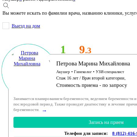
Вы можете искать по фамилии врача, названию клиники, услуг
Выезд на дом
1
9
.3
Принимает детей
Петрова Марина Михайловна
и взрослых
Акушер
•
Гинеколог
•
УЗИ-специалист
Стаж 16 лет / Врач второй категории,
Стоимость приема -
по запросу
Занимается планированием беременности, ведением беременности и 
послеродовой период. Также проводит диагностику и лечение прич
→
беременности.
Запись на прием
Телефон для записи:
8 (812) 416