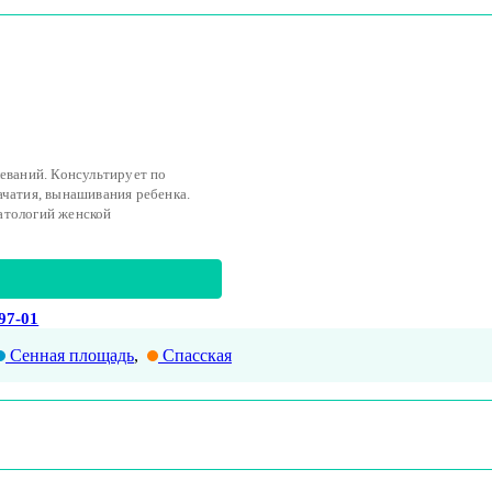
леваний. Консультирует по
ачатия, вынашивания ребенка.
атологий женской
-97-01
Сенная площадь
,
Спасская