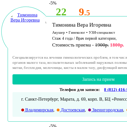
-5%
22
9
.5
Принимает детей
Тимонина Вера Игоревна
и взрослых
Акушер
•
Гинеколог
•
УЗИ-специалист
Стаж 4 года / Врач первой категории,
Стоимость приема -
1900р.
1800р.
Специализируется на лечении гинекологических проблем, в том чис
органов малого таза, воспалительных заболеваний наружных половы
матки, бесплодия, молочницы, кисты в малом тазу, дисфункций яичн
Запись на прием
Телефон для записи:
8 (812) 416
г. Санкт-Петербург, Марата, д. 69, корп. В, БЦ «Ренесс
Владимирская
,
Достоевская
,
Звенигородская
,
-5%