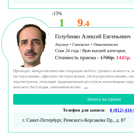
-15%
1
9
.4
Принимает детей
Голубенко Алексей Евгеньевич
и взрослых
Акушер
•
Гинеколог
•
Онкогинеколог
Стаж 24 года / Врач высшей категории,
Стоимость приема -
1700р.
1445р.
Проводит лапароскопические операции любого уровня сложности, л
гистероскопию, офисную гистероскопию, гистерорезектоскопию, оп
эндометриоза, операции традиционным доступом, влагалищная хиру
→
женского бесплодия, онкогинекологию.
Запись на прием
Телефон для записи:
8 (812) 416
г. Санкт-Петербург, Римского-Корсакова Пр., д. 87