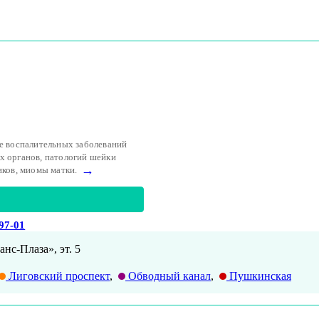
ле воспалительных заболеваний
х органов, патологий шейки
→
иков, миомы матки.
-97-01
анс-Плаза», эт. 5
Лиговский проспект
,
Обводный канал
,
Пушкинская