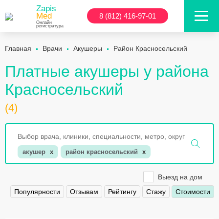
Zapis
Med
8 (812) 416-97-01
Онлайн
регистратура
Главная
Врачи
Акушеры
Район Красносельский
Платные акушеры у района
Красносельский
(4)
акушер
x
район красносельский
x
Выезд на дом
Популярности
Отзывам
Рейтингу
Стажу
Стоимости