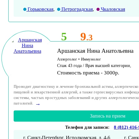
Горьковская
,
Петроградская
,
Чкаловская
5
9
.3
Аршанская Нина Анатольевна
Аллерголог
•
Иммунолог
Стаж 43 года / Врач высшей категории,
Стоимость приема - 3000р.
Проводит диагностику и лечение бронхиальной астмы, аллергическо
пищевой и лекарственной аллергий, а также герпесвирусных инфек
системы, частых простудных заболеваний и других аллергологичес
→
патологий.
Запись на прием
Телефон для записи:
8 (812) 416
г. Санкт-Петербург, Исполкомская, д. 4-6
г. Сан