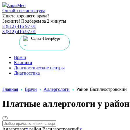
Zapis
Med
Онлайн регистратура
Ищете хорошего врача?
Звоните! Подберем за 2 минуты
8 (812) 416-97-01
8 (812) 416-97-01
Санкт-Петербург
Врачи
Клиники
Диагностические центры
Диагностика
Главная
Врачи
Аллергологи
Район Василеостровский
Платные аллергологи у район
(7)
Аллерголог
x
район Василеостровский
x