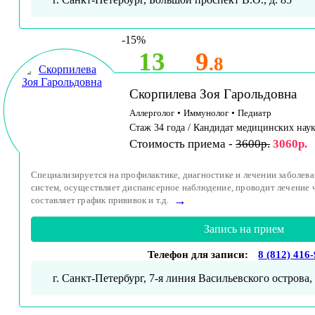
-15%
13
9
.8
Скорпилева Зоя Гарольдовна
Аллерголог
•
Иммунолог
•
Педиатр
Стаж 34 года / Кандидат медицинских нау
Стоимость приема -
3600р.
3060р.
Специализируется на профилактике, диагностике и лечении заболев
систем, осуществляет диспансерное наблюдение, проводит лечение 
→
составляет график прививок и т.д.
Запись на прием
Телефон для записи:
8 (812) 416
г. Санкт-Петербург, 7-я линия Васильевского острова, 