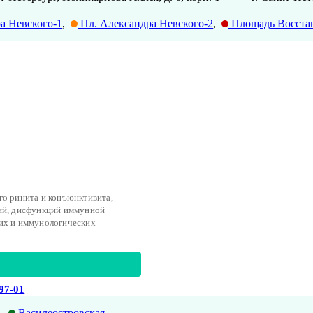
а Невского-1
,
Пл. Александра Невского-2
,
Площадь Восста
го ринита и конъюнктивита,
ций, дисфункций иммунной
ких и иммунологических
-97-01
Василеостровская