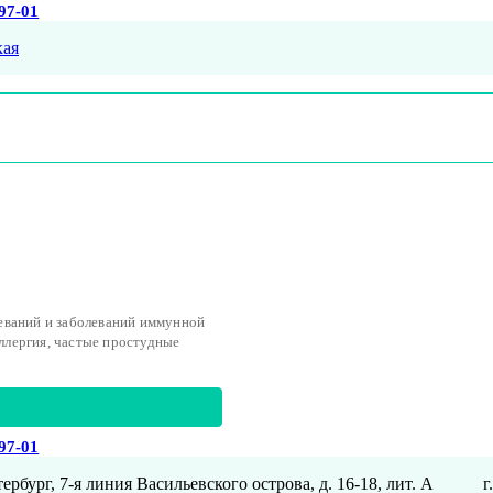
-97-01
ая
еваний и заболеваний иммунной
аллергия, частые простудные
-97-01
ербург, 7-я линия Васильевского острова, д. 16-18, лит. А
г