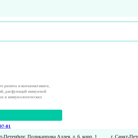
го ринита и конъюнктивита,
ций, дисфункций иммунной
ких и иммунологических
-97-01
кт-Петербург, Поликарпова Аллея, д. 6, корп. 1
г. Санкт-Пет