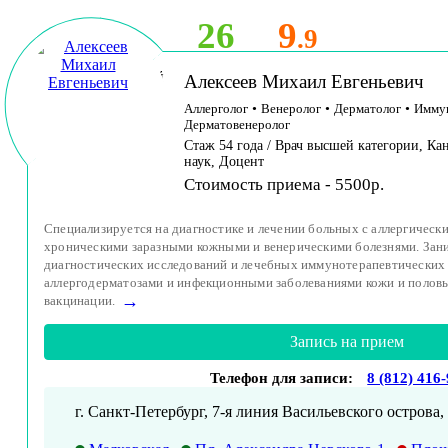
26
9
.9
Принимает детей
Алексеев Михаил Евгеньевич
и взрослых
Аллерголог
•
Венеролог
•
Дерматолог
•
Имму
Дерматовенеролог
Стаж 54 года / Врач высшей категории, К
наук, Доцент
Стоимость приема - 5500р.
Специализируется на диагностике и лечении больных с аллергическ
хроническими заразными кожными и венерическими болезнями. Зан
диагностических исследований и лечебных иммунотерапевтических
аллергодерматозами и инфекционными заболеваниями кожи и полов
→
вакцинации.
Запись на прием
Телефон для записи:
8 (812) 416
г. Санкт-Петербург, 7-я линия Васильевского острова, 