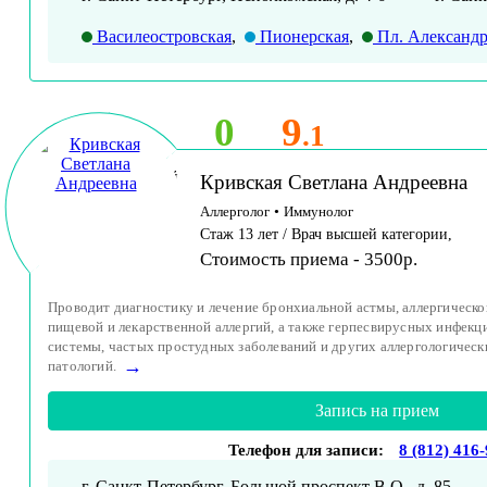
Василеостровская
,
Пионерская
,
Пл. Александр
0
9
.1
Принимает детей
Кривская Светлана Андреевна
и взрослых
Аллерголог
•
Иммунолог
Стаж 13 лет / Врач высшей категории,
Стоимость приема - 3500р.
Проводит диагностику и лечение бронхиальной астмы, аллергическо
пищевой и лекарственной аллергий, а также герпесвирусных инфек
системы, частых простудных заболеваний и других аллергологичес
→
патологий.
Запись на прием
Телефон для записи:
8 (812) 416
г. Санкт-Петербург, Большой проспект В.О., д. 85