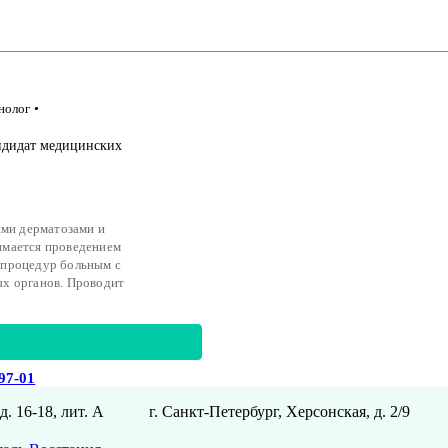
нолог
•
андидат медицинских
ими дерматозами и
имается проведением
 процедур больным с
ых органов. Проводит
-97-01
д. 16-18, лит. А
г. Санкт-Петербург, Херсонская, д. 2/9