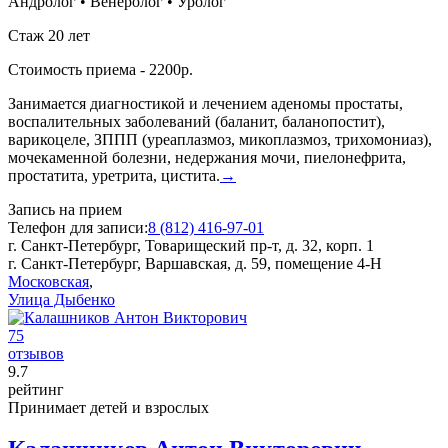
Андролог
•
Венеролог
•
Уролог
Стаж 20 лет
Стоимость приема - 2200р.
Занимается диагностикой и лечением аденомы простаты,
воспалительных заболеваний (баланит, баланопостит),
варикоцеле, ЗППП (уреаплазмоз, микоплазмоз, трихомониаз),
мочекаменной болезни, недержания мочи, пиелонефрита,
простатита, уретрита, цистита.
→
Запись на прием
Телефон для записи:
8 (812) 416-97-01
г. Санкт-Петербург, Товарищеский пр-т, д. 32, корп. 1
г. Санкт-Петербург, Варшавская, д. 59, помещение 4-Н
Московская
,
Улица Дыбенко
75
отзывов
9
.7
рейтинг
Принимает детей и взрослых