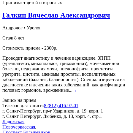
Принимает детей и взрослых
Галкин Вячеслав Александрович
Андролог
•
Уролог
Стаж 8 лет
Стоимость приема - 2300р.
Проводит диагностику и лечение варикоцеле, ЗППП
(уреаплазмоз, микоплазмоз, трихомониаз), мочекаменной
болезни, недержания мочи, пиелонефрита, простатита,
уретрита, цистита, аденомы простаты, воспалительных
заболеваний (баланит, баланопостит). Специализируется на
диагностике и лечении таких заболеваний, как дисфункции
половых гормонов, врожденные...
→
Запись на прием
Телефон для записи:
8 (812) 416-97-01
г. Санкт-Петербург, пр-т Ударников, д. 19, корп. 1
г. Санкт-Петербург, Дыбенко, д. 13, корп. 4, стр.1
Ладожская
,
Новочеркасская
,
Проспект Большевиков
,