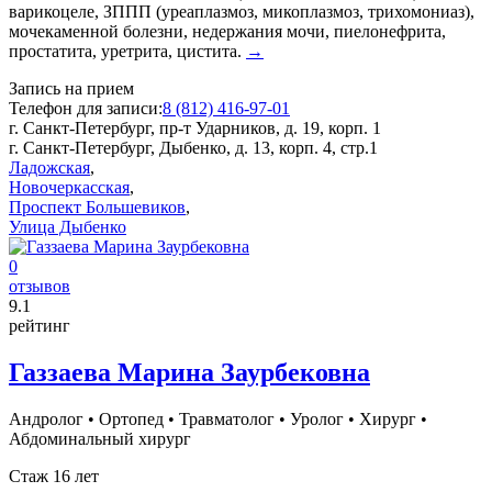
варикоцеле, ЗППП (уреаплазмоз, микоплазмоз, трихомониаз),
мочекаменной болезни, недержания мочи, пиелонефрита,
простатита, уретрита, цистита.
→
Запись на прием
Телефон для записи:
8 (812) 416-97-01
г. Санкт-Петербург, пр-т Ударников, д. 19, корп. 1
г. Санкт-Петербург, Дыбенко, д. 13, корп. 4, стр.1
Ладожская
,
Новочеркасская
,
Проспект Большевиков
,
Улица Дыбенко
0
отзывов
9
.1
рейтинг
Газзаева Марина Заурбековна
Андролог
•
Ортопед
•
Травматолог
•
Уролог
•
Хирург
•
Абдоминальный хирург
Стаж 16 лет