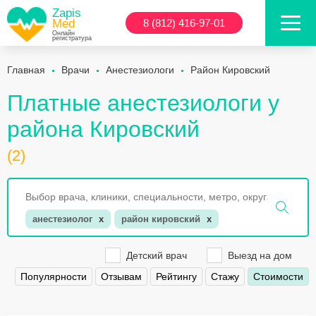
Zapis
Med
8 (812) 416-97-01
Онлайн
регистратура
Главная
Врачи
Анестезиологи
Район Кировский
Платные анестезиологи у
района Кировский
(2)
анестезиолог
x
район кировский
x
Детский врач
Выезд на дом
Популярности
Отзывам
Рейтингу
Стажу
Стоимости