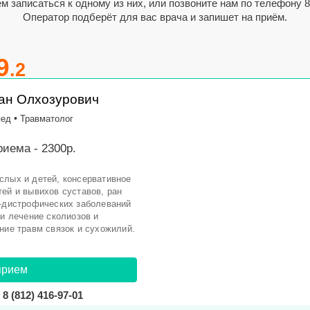
 записаться к одному из них, или позвоните нам по телефону
8
Оператор подберёт для вас врача и запишет на приём.
9
.2
ан Олхозурович
•
пед
Травматолог
иема - 2300р.
слых и детей, консервативное
ей и вывихов суставов, ран
о-дистрофических заболеваний
 и лечение сколиозов и
ние травм связок и сухожилий.
прием
8 (812) 416-97-01