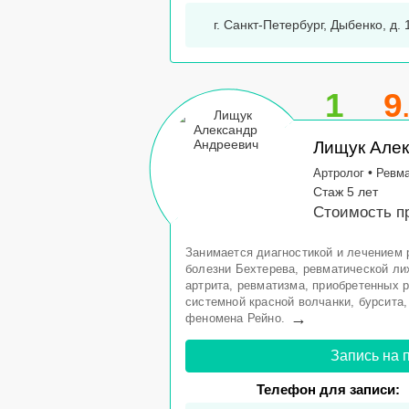
г. Санкт-Петербург, Дыбенко, д. 1
1
9
Лищук Але
•
Артролог
Ревма
Стаж 5 лет
Стоимость пр
Занимается диагностикой и лечением 
болезни Бехтерева, ревматической ли
артрита, ревматизма, приобретенных 
системной красной волчанки, бурсита,
→
феномена Рейно.
Запись на 
Телефон для записи: