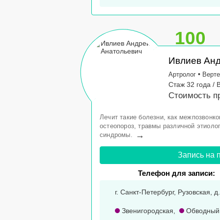
100
Ивлиев Ан
•
Артролог
Верте
Стаж 32 года / 
Стоимость пр
Лечит такие болезни, как межпозвонко
остеопороз, травмы различной этиоло
→
синдромы.
Запись на 
Телефон для записи:
г. Санкт-Петербург, Рузовская, д
Звенигородская
,
Обводный