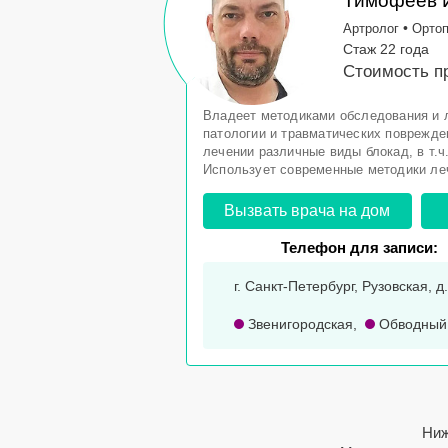
Тимофеев 
•
Артролог
Орто
Стаж 22 года
Стоимость пр
Владеет методиками обследования и 
патологии и травматических поврежде
лечении различные виды блокад, в т.ч
Использует современные методики ле
Вызвать врача на дом
Телефон для записи:
г. Санкт-Петербург, Рузовская, д
Звенигородская
,
Обводный
Ниж