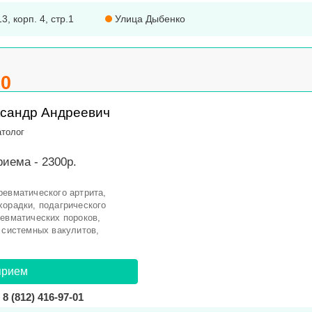
3, корп. 4, стр.1
Улица Дыбенко
.0
ксандр Андреевич
толог
иема - 2300р.
ревматического артрита,
хорадки, подагрического
ревматических пороков,
 системных вакулитов,
прием
8 (812) 416-97-01