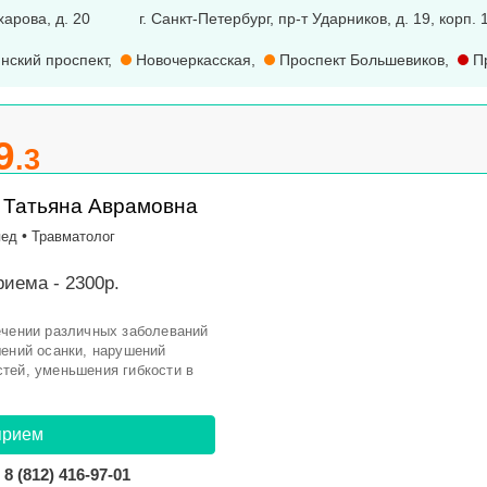
харова, д. 20
г. Санкт-Петербург, пр-т Ударников, д. 19, корп. 
нский проспект
,
Новочеркасская
,
Проспект Большевиков
,
Пр
9
.3
 Татьяна Аврамовна
•
пед
Травматолог
иема - 2300р.
ечении различных заболеваний
шений осанки, нарушений
тей, уменьшения гибкости в
прием
8 (812) 416-97-01