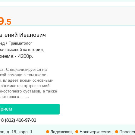
9
.5
вгений Иванович
•
пед
Травматолог
рач высшей категории,
иема - 4200р.
ст. Специализируется на
кой помощи в том числе
, владеет всеми основными
 занимается артроскопией
еностопного суставов, а также
→
локтевого...
прием
8 (812) 416-97-01
в, д. 19, корп. 1
Ладожская
,
Новочеркасская
,
Проспек