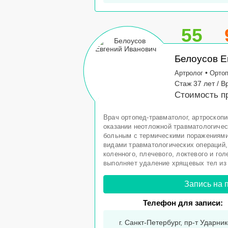
55
Белоусов Е
•
Артролог
Орто
Стаж 37 лет / В
Стоимость пр
Врач ортопед-травматолог, артроскопи
оказании неотложной травматологичес
больным с термическими поражениями
видами травматологических операций,
коленного, плечевого, локтевого и гол
выполняет удаление хрящевых тел из 
Запись на 
Телефон для записи:
г. Санкт-Петербург, пр-т Ударнико