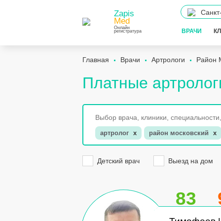
Санкт
Zapis
Med
Онлайн
ВРАЧИ
К
регистратура
Главная
Врачи
Артрологи
Район 
Платные артролог
артролог
x
район московский
x
Детский врач
Выезд на дом
83