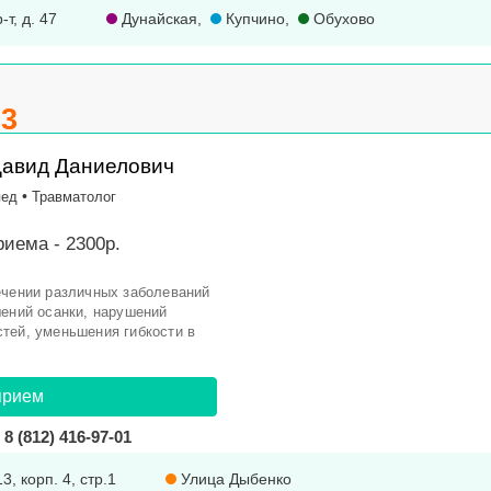
-т, д. 47
Дунайская
,
Купчино
,
Обухово
.3
Давид Даниелович
•
пед
Травматолог
иема - 2300р.
ечении различных заболеваний
шений осанки, нарушений
тей, уменьшения гибкости в
прием
8 (812) 416-97-01
3, корп. 4, стр.1
Улица Дыбенко