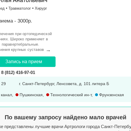
Илья Анатольевич
•
•
пед
Травматолог
Хирург
иема - 3000р.
лечения при ортопедической
ниях. Широко применяет в
. паравертебральные.
→
чения крупных суставов
Запись на прием
8 (812) 416-97-01
. 29
г. Санкт-Петербург, Ленсовета, д. 101 литера Б
 канал
,
Пушкинская
,
Технологический ин-т
,
Фрунзенская
По вашему запросу найдено мало врачей
е представлены лучшие врачи Артрологи города Санкт-Петербу