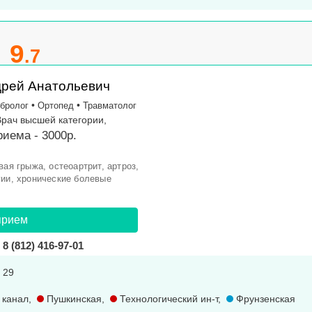
9
.7
дрей Анатольевич
•
•
бролог
Ортопед
Травматолог
Врач высшей категории,
иема - 3000р.
вая грыжа, остеоартрит, артроз,
гии, хронические болевые
прием
8 (812) 416-97-01
. 29
 канал
,
Пушкинская
,
Технологический ин-т
,
Фрунзенская