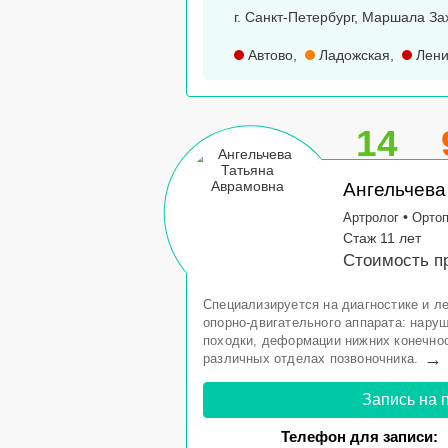
г. Санкт-Петербург, Маршала За
Автово
,
Ладожская
,
Лени
14
Ангельчева
•
Артролог
Орто
Стаж 11 лет
Стоимость пр
Специализируется на диагностике и л
опорно-двигательного аппарата: нару
походки, деформации нижних конечнос
→
различных отделах позвоночника.
Запись на 
Телефон для записи: