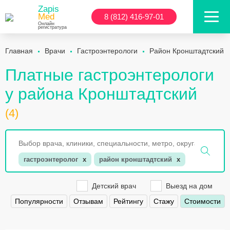
Zapis
Med
8 (812) 416-97-01
Онлайн
регистратура
Главная
Врачи
Гастроэнтерологи
Район Кронштадтский
Платные гастроэнтерологи
у района Кронштадтский
(4)
гастроэнтеролог
x
район кронштадтский
x
Детский врач
Выезд на дом
Популярности
Отзывам
Рейтингу
Стажу
Стоимости