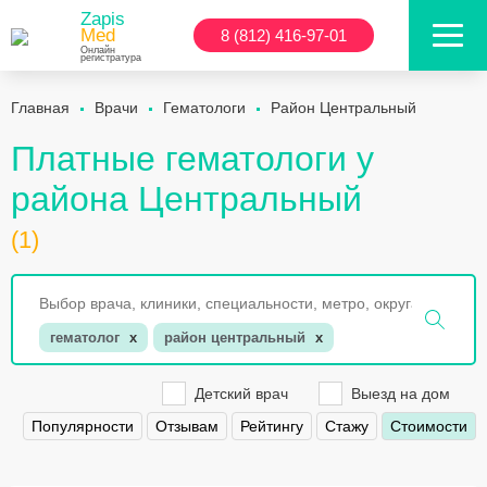
Zapis
Med
8 (812) 416-97-01
Онлайн
регистратура
Главная
Врачи
Гематологи
Район Центральный
Платные гематологи у
района Центральный
(1)
гематолог
x
район центральный
x
Детский врач
Выезд на дом
Популярности
Отзывам
Рейтингу
Стажу
Стоимости