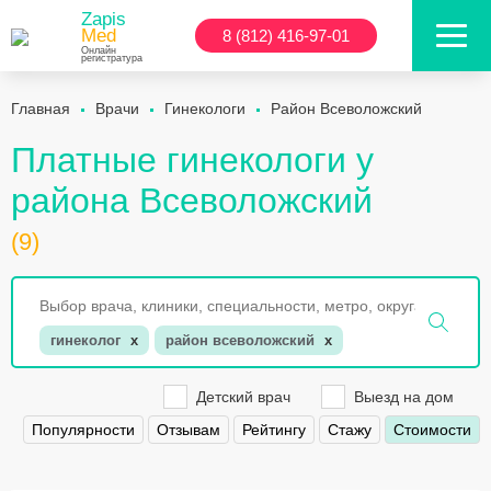
Zapis
Med
8 (812) 416-97-01
Онлайн
регистратура
Главная
Врачи
Гинекологи
Район Всеволожский
Платные гинекологи у
района Всеволожский
(9)
гинеколог
x
район всеволожский
x
Детский врач
Выезд на дом
Популярности
Отзывам
Рейтингу
Стажу
Стоимости