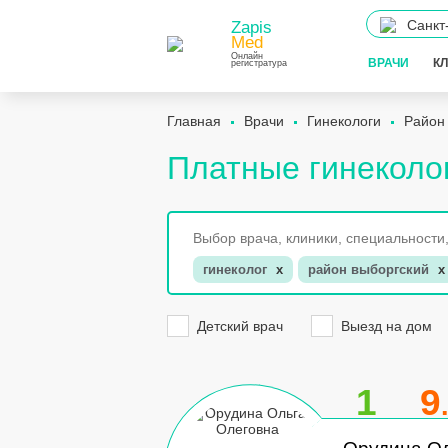
Санкт
Zapis
Med
Онлайн
ВРАЧИ
К
регистратура
Главная
Врачи
Гинекологи
Район
Платные гинеколо
гинеколог
x
район выборгский
x
Детский врач
Выезд на дом
1
9