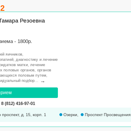
.2
Тамара Резоевна
иема - 1800р.
ей яичников,
патией, диагностику и лечение
ридатков матки, лечение
х половых органов, органов
едающихся половым путем,
→
видуальный подбор...
прием
8 (812) 416-97-01
 проспект, д. 15, корп. 1
Озерки
,
Проспект Просвещения