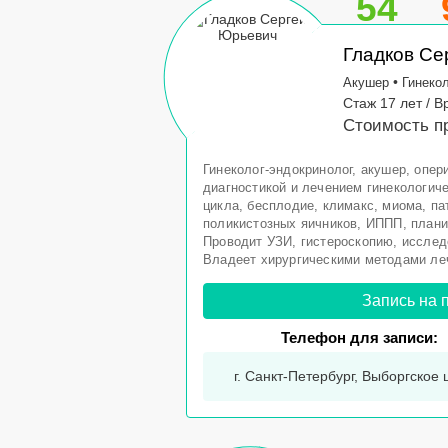
54
Гладков Се
•
Акушер
Гинеко
Стаж 17 лет / В
Стоимость пр
Гинеколог-эндокринолог, акушер, опе
диагностикой и лечением гинекологич
цикла, бесплодие, климакс, миома, па
поликистозных яичников, ИППП, план
Проводит УЗИ, гистероскопию, исслед
Владеет хирургическими методами леч
Запись на 
Телефон для записи:
г. Санкт-Петербург, Выборгское ш