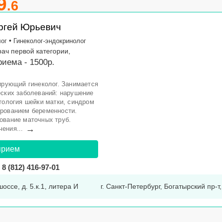
9
.6
ргей Юрьевич
•
лог
Гинеколог-эндокринолог
рач первой категории,
иема - 1500р.
рирующий гинеколог. Занимается
еских заболеваний: нарушение
тология шейки матки, синдром
ированием беременности.
ование маточных труб.
→
ения...
прием
8 (812) 416-97-01
оссе, д. 5.к.1, литера И
г. Санкт-Петербург, Богатырский пр-т, 