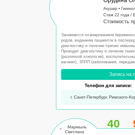
Орудина Ол
•
Акушер
Гинеко
Стаж 22 года / 
Стоимость п
Занимается планированием беременно
родов, ведением пациенток в послеро
диагностику и лечение причин невына
Проводит диагностику и лечение таких
(различной этиологии), воспалительны
вагинит), ЗППП (заболевания, передаю
Запись на 
Телефон для записи:
г. Санкт-Петербург, Римского-Ко
40