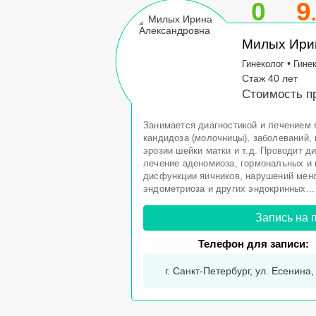
0
9
Милых Ири
•
Гинеколог
Гине
Стаж 40 лет
Стоимость пр
Занимается диагностикой и лечением б
кандидоза (молочницы), заболеваний
эрозии шейки матки и т.д. Проводит д
лечение аденомиоза, гормональных и 
дисфункции яичников, нарушений менс
эндометриоза и других эндокринных...
Запись на 
Телефон для записи:
г. Санкт-Петербург, ул. Есенина,