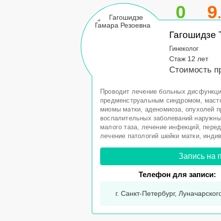
0
9
Гагошидзе 
Гинеколог
Стаж 12 лет
Стоимость пр
Проводит лечение больных дисфункци
предменструальным синдромом, масто
миомы матки, аденомиоза, опухолей п
воспалительных заболеваний наружны
малого таза, лечение инфекций, пер
лечение патологий шейки матки, инди
Запись на 
Телефон для записи:
г. Санкт-Петербург, Луначарского