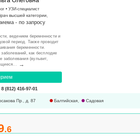
ьга Олеговна
•
лог
УЗИ-специалист
Врач высшей категории,
риема -
по запросу
сти, ведением беременности и
довой период. Также проводит
шивания беременности.
 заболеваний, как бесплодие
е заболевания (вульвит,
→
щиеся...
прием
8 (812) 416-97-01
рсакова Пр., д. 87
Балтийская
,
Садовая
9
.6