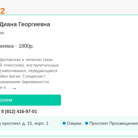
.2
Диана Георгиевна
лог
иема - 1800р.
офилактике и лечении таких
й этиологии), воспалительные
П (заболевания, передающиеся
ейки матки. Специалист
нашивания беременности,
→
 и...
прием
8 (812) 416-97-01
 проспект, д. 15, корп. 1
Озерки
,
Проспект Просвещения