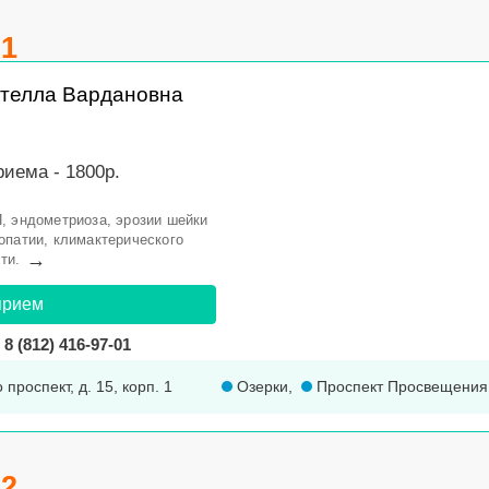
.1
телла Вардановна
иема - 1800р.
, эндометриоза, эрозии шейки
опатии, климактерического
→
ти.
прием
8 (812) 416-97-01
 проспект, д. 15, корп. 1
Озерки
,
Проспект Просвещения
.2