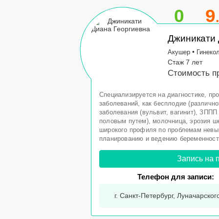
0
9
Джиникати 
•
Акушер
Гинеко
Стаж 7 лет
Стоимость пр
Специализируется на диагностике, пр
заболеваний, как бесплодие (различно
заболевания (вульвит, вагинит), ЗПП
половым путем), молочница, эрозия ш
широкого профиля по проблемам невы
планированию и ведению беременности
Запись на 
Телефон для записи:
г. Санкт-Петербург, Луначарского