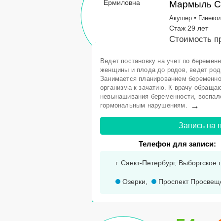
Мармыль С
•
Акушер
Гинеко
Стаж 29 лет
Стоимость пр
Ведет постановку на учет по беремен
женщины и плода до родов, ведет род
Занимается планированием беременнос
организма к зачатию. К врачу обраща
невынашивания беременности, воспале
→
гормональным нарушениям.
Запись на 
Телефон для записи:
г. Санкт-Петербург, Выборгское ш.
Озерки
,
Проспект Просвещ