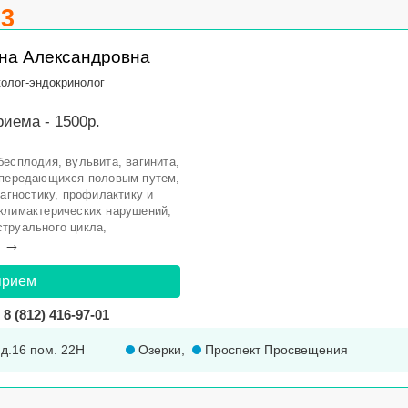
.3
на Александровна
колог-эндокринолог
иема - 1500р.
есплодия, вульвита, вагинита,
, передающихся половым путем,
иагностику, профилактику и
климактерических нарушений,
труального цикла,
→
прием
8 (812) 416-97-01
 д.16 пом. 22Н
Озерки
,
Проспект Просвещения