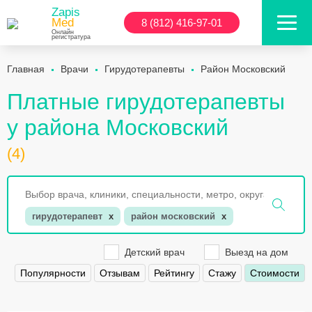
Zapis
Med
8 (812) 416-97-01
Онлайн
регистратура
Главная
Врачи
Гирудотерапевты
Район Московский
Платные гирудотерапевты
у района Московский
(4)
гирудотерапевт
x
район московский
x
Детский врач
Выезд на дом
Популярности
Отзывам
Рейтингу
Стажу
Стоимости