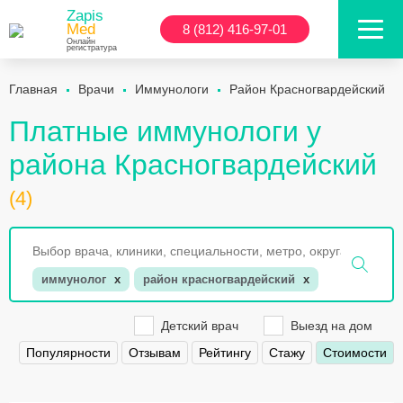
Zapis
Med
8 (812) 416-97-01
Онлайн
регистратура
Главная
Врачи
Иммунологи
Район Красногвардейский
Платные иммунологи у
района Красногвардейский
(4)
иммунолог
x
район красногвардейский
x
Детский врач
Выезд на дом
Популярности
Отзывам
Рейтингу
Стажу
Стоимости