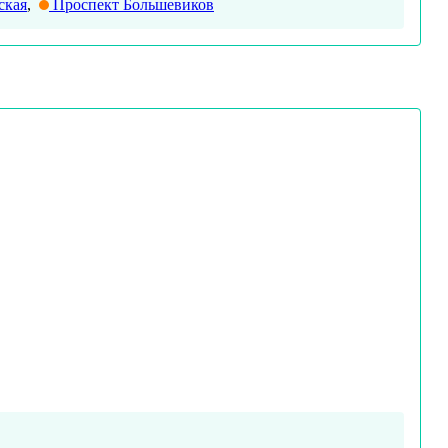
ская
,
Проспект Большевиков