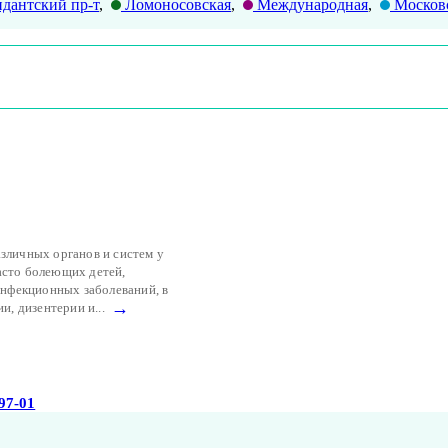
дантский пр-т
,
Ломоносовская
,
Международная
,
Москов
зличных органов и систем у
асто болеющих детей,
 инфекционных заболеваний, в
→
и, дизентерии и...
-97-01