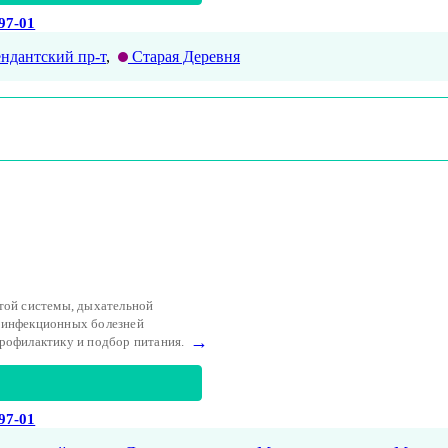
-97-01
ндантский пр-т
,
Старая Деревня
той системы, дыхательной
, инфекционных болезней
→
рофилактику и подбор питания.
-97-01