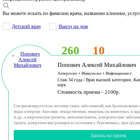
Вы можете искать по фамилии врача, названию клиники, услуг
Детский врач
Выезд на дом
260
10
Попович Алексей Михайлович
Аллерголог
•
Иммунолог
•
Инфекционист
Стаж 34 года / Врач высшей категории, К
наук
Стоимость приема - 2100р.
Специализируется на лечении таких заболеваний, как бронхиальная 
виды аллергии: бытовая, лекарственная, пищевая, на животных, к я
и др., аллергические риниты, конъюнктивиты, аллергические забол
тракта, аллергические реакции и состояния у беременных, при грудно
Запись на прием