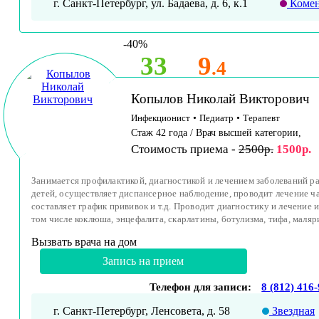
г. Санкт-Петербург, ул. Бадаева, д. 6, к.1
Комен
-40%
33
9
.4
Копылов Николай Викторович
Инфекционист
•
Педиатр
•
Терапевт
Стаж 42 года / Врач высшей категории,
Стоимость приема -
2500р.
1500р.
Занимается профилактикой, диагностикой и лечением заболеваний ра
детей, осуществляет диспансерное наблюдение, проводит лечение ч
составляет график прививок и т.д. Проводит диагностику и лечение
том числе коклюша, энцефалита, скарлатины, ботулизма, тифа, маляри
Вызвать врача на дом
Запись на прием
Телефон для записи:
8 (812) 416
г. Санкт-Петербург, Ленсовета, д. 58
Звездная