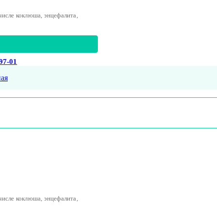
числе коклюша, энцефалита,
-97-01
ая
числе коклюша, энцефалита,