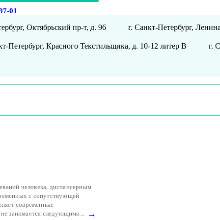
-97-01
тербург, Октябрьский пр-т, д. 96
г. Санкт-Петербург, Ленина
нкт-Петербург, Красного Текстильщика, д. 10-12 литер В
г. 
еваний человека, диспансерным
еременных с сопутствующей
меняет современные
→
 не занимается следующими...