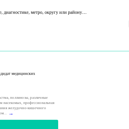
е, диагностике, метро, округу или району…
андидат медицинских
астма, поллинозы, различные
дам насекомых, профессиональная
евания желудочно-кишечного
→
м...