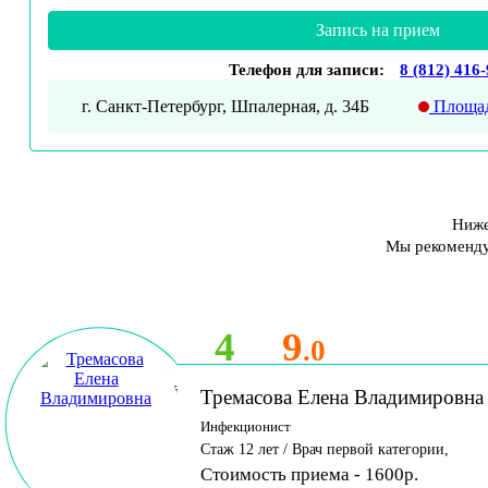
Запись на прием
Телефон для записи:
8 (812) 416
г. Санкт-Петербург, Шпалерная, д. 34Б
Площад
Ниже
Мы рекомендуе
4
9
.0
Принимает детей
Тремасова Елена Владимировна
и взрослых
Инфекционист
Стаж 12 лет / Врач первой категории,
Стоимость приема - 1600р.