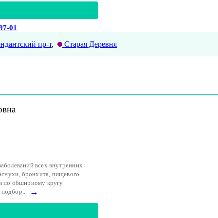
-97-01
ндантский пр-т
,
Старая Деревня
овна
заболеваний всех внутренних
раснухи, бронхита, пищевого
ым по обширному кругу
→
подбор...