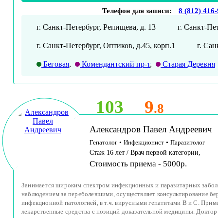
Телефон для записи:
8 (812) 416
г. Санкт-Петербург, Репищева, д. 13
г. Санкт-Пе
г. Санкт-Петербург, Оптиков, д.45, корп.1
г. Са
Беговая
,
Комендантский пр-т
,
Старая Деревня
103
9
.8
Александров Павел Андреевич
Гепатолог
•
Инфекционист
•
Паразитолог
Стаж 16 лет / Врач первой категории,
Стоимость приема - 5000р.
Занимается широким спектром инфекционных и паразитарных забол
наблюдением за переболевшими, осуществляет консультирование б
инфекционной патологией, в т.ч. вирусными гепатитами В и С. При
лекарственные средства с позиций доказательной медицины. Доктор