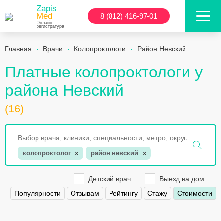
Zapis
Med
8 (812) 416-97-01
Онлайн
регистратура
Главная
Врачи
Колопроктологи
Район Невский
Платные колопроктологи у
района Невский
(16)
колопроктолог
x
район невский
x
Детский врач
Выезд на дом
Популярности
Отзывам
Рейтингу
Стажу
Стоимости