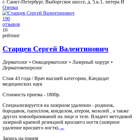
г. Санкт-Петербург, Выборгское шоссе, д. 5.к.1, литера И
Озерки
190
отзывов
10
рейтинг
Старцев Сергей Валентинович
Дерматолог
•
Онкодерматолог
•
Лазерный хирург
•
Дерматовенеролог
Стаж 43 года / Врач высшей категории, Кандидат
медицинских наук
Стоимость приема - 1800р.
Специализируется на лазерном удалении - родинок,
бородавок, папиллом, кондилом, атером, мозолей , а также
других новообразований на лице и теле. Владеет методикой
лазерной краевой резекцией вросшего ногтя (лазерное
удаление вросшего ногтя).
→
Запись на прием