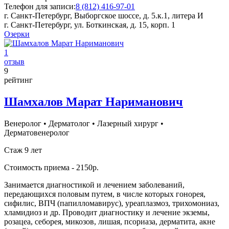
Телефон для записи:
8 (812) 416-97-01
г. Санкт-Петербург, Выборгское шоссе, д. 5.к.1, литера И
г. Санкт-Петербург, ул. Боткинская, д. 15, корп. 1
Озерки
1
отзыв
9
рейтинг
Шамхалов Марат Нариманович
Венеролог
•
Дерматолог
•
Лазерный хирург
•
Дерматовенеролог
Стаж 9 лет
Стоимость приема - 2150р.
Занимается диагностикой и лечением заболеваний,
передающихся половым путем, в числе которых гонорея,
сифилис, ВПЧ (папилломавирус), уреаплазмоз, трихомониаз,
хламидиоз и др. Проводит диагностику и лечение экземы,
розацеа, себорея, микозов, лишая, псориаза, дерматита, акне