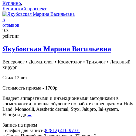
Купчино
,
Ленинский проспект
5
отзывов
9
.3
рейтинг
Якубовская Марина Васильевна
Венеролог
•
Дерматолог
•
Косметолог
•
Трихолог
•
Лазерный
хирург
Стаж 12 лет
Стоимость приема - 1700р.
Владеет аппаратными и инъекционными методиками в
косметологии, прошла обучение по работе с препаратами Holy
Land, Monacelli, Aesthetic dermal, Styx, Jalupro, Ial-system,
Filorga и др.
→
Запись на прием
Телефон для записи:
8 (812) 416-97-01
г. Санкт-Петербург, Загородная, д. 37, корп. 2