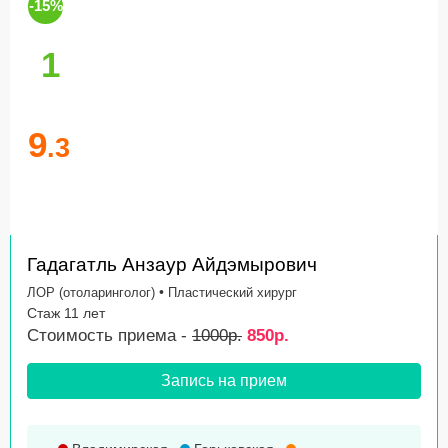
-15%
1
9
.3
Гадагатль Анзаур Айдэмырович
•
ЛОР (отоларинголог)
Пластический хирург
Стаж 11 лет
Стоимость приема -
1000р.
850р.
Запись на прием