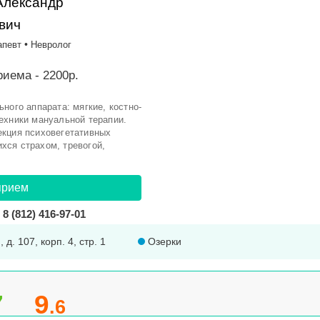
Александр
вич
•
апевт
Невролог
иема - 2200р.
ного аппарата: мягкие, костно-
ехники мануальной терапии.
екция психовегетативных
хся страхом, тревогой,
прием
8 (812) 416-97-01
 д. 107, корп. 4, стр. 1
Озерки
7
9
.6