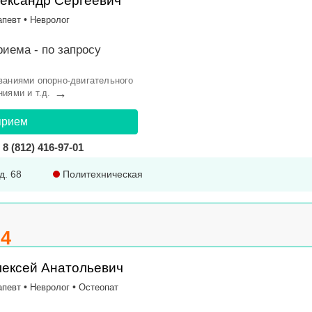
ександр Сергеевич
•
апевт
Невролог
риема -
по запросу
ваниями опорно-двигательного
→
иями и т.д.
прием
8 (812) 416-97-01
д. 68
Политехническая
.4
ексей Анатольевич
•
•
апевт
Невролог
Остеопат