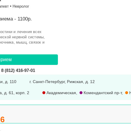
•
апевт
Невролог
иема - 1100р.
остики и лечения всех
еской нервной системы,
ночника, мышц, связок и
прием
8 (812) 416-97-01
и, д. 110
г. Санкт-Петербург, Рижская, д. 12
, д. 61, корп. 2
Академическая
,
Комендантский пр-т
,
Н
.6