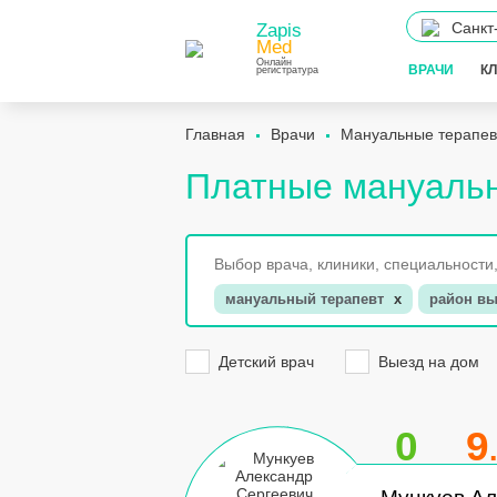
Санкт
Zapis
Med
Онлайн
ВРАЧИ
К
регистратура
Главная
Врачи
Мануальные терапе
Платные мануальн
мануальный терапевт
x
район вы
Детский врач
Выезд на дом
0
9