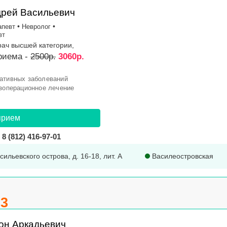
дрей Васильевич
•
•
апевт
Невролог
вт
рач высшей категории,
риема -
2500р.
3060р.
ративных заболеваний
езоперационное лечение
прием
8 (812) 416-97-01
сильевского острова, д. 16-18, лит. А
Василеостровская
.3
он Аркадьевич