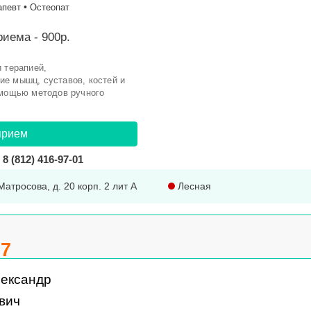
•
апевт
Остеопат
иема - 900р.
 терапией,
е мышц, суставов, костей и
омощью методов ручного
прием
8 (812) 416-97-01
Матросова, д. 20 корп. 2 лит А
Лесная
.7
лександр
вич