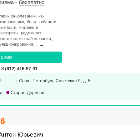
риема -
бесплатно
аких заболеваний, как
озвоночника, боли в области
ные боли, мигрень и
иартриты, радикулит.
рологические заболевания,
→
нкционирования...
прием
8 (812) 416-97-01
9
г. Санкт-Петербург, Советская 9, д. 5
а
,
Старая Деревня
.6
 Антон Юрьевич