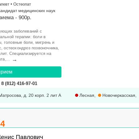
•
апевт
Остеопат
 Кандидат медицинских наук
иема - 900р.
дующих заболеваний с
альной терапии: боли в
ы, головные боли, мигрень и
, остеохондроз позвоночника,
лит. Специализируется на
→
а,...
прием
8 (812) 416-97-01
Матросова, д. 20 корп. 2 лит А
Лесная
,
Новочеркасская
,
.4
Денис Павлович