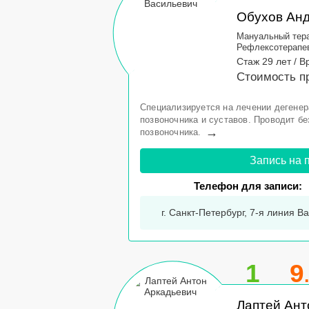
-22%
Обухов Ан
Мануальный тер
Рефлексотерапе
Стаж 29 лет / В
Стоимость п
Специализируется на лечении дегене
позвоночника и суставов. Проводит б
→
позвоночника.
Запись на 
Телефон для записи:
г. Санкт-Петербург, 7-я линия Ва
1
9
Лаптей Ант