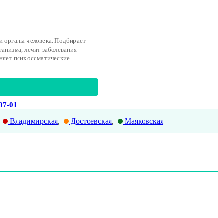
и органы человека. Подбирает
анизма, лечит заболевания
аняет психосоматические
-97-01
Владимирская
,
Достоевская
,
Маяковская