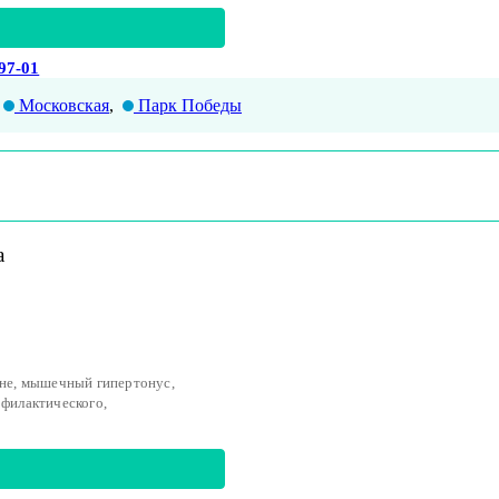
-97-01
Московская
,
Парк Победы
а
ине, мышечный гипертонус,
офилактического,