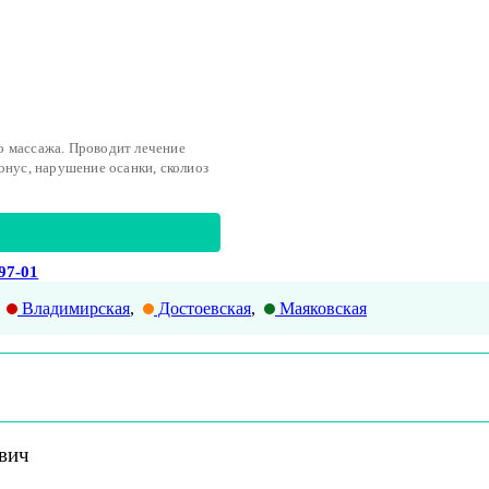
о массажа. Проводит лечение
онус, нарушение осанки, сколиоз
-97-01
Владимирская
,
Достоевская
,
Маяковская
вич