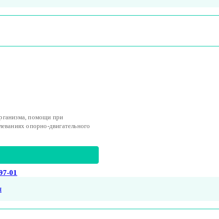
рганизма, помощи при
леваниях опорно-двигательного
-97-01
я