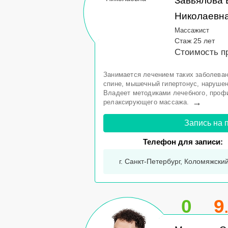
Завьялова 
Николаевн
Массажист
Стаж 25 лет
Стоимость п
Занимается лечением таких заболеван
спине, мышечный гипертонус, нарушени
Владеет методиками лечебного, профи
→
релаксирующего массажа.
Запись на 
Телефон для записи:
г. Санкт-Петербург, Коломяжский 
0
9