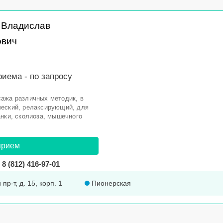
 Владислав
ович
риема -
по запросу
ажа различных методик, в
ческий, релаксирующий, для
анки, сколиоза, мышечного
прием
8 (812) 416-97-01
пр-т, д. 15, корп. 1
Пионерская