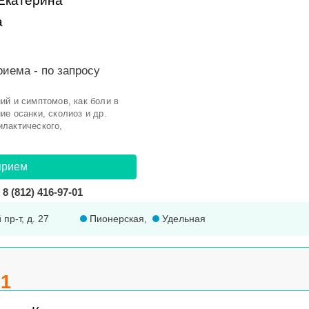
Екатерина
а
риема -
по запросу
ий и симптомов, как боли в
е осанки, сколиоз и др.
лактического,
прием
8 (812) 416-97-01
пр-т, д. 27
Пионерская
,
Удельная
.1