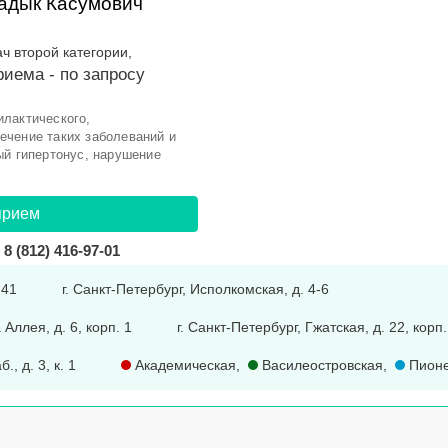
адык Касумович
ач второй категории,
риема -
по запросу
лактического,
ечение таких заболеваний и
ый гипертонус, нарушение
прием
8 (812) 416-97-01
 41
г. Санкт-Петербург, Исполкомская, д. 4-6
Аллея, д. 6, корп. 1
г. Санкт-Петербург, Гжатская, д. 22, корп.
, д. 3, к. 1
Академическая
,
Василеостровская
,
Пионе