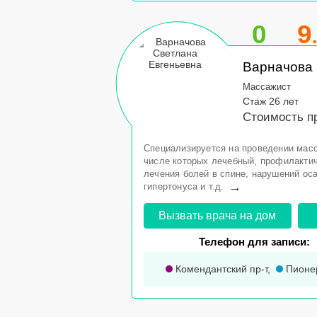
0
9
Варначова 
Массажист
Стаж 26 лет
Стоимость п
Специализируется на проведении масс
числе которых лечебный, профилакти
лечения болей в спине, нарушений ос
→
гипертонуса и т.д.
Вызвать врача на дом
Телефон для записи:
Комендантский пр-т
,
Пионе