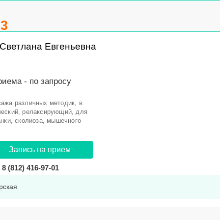
.3
Светлана Евгеньевна
риема -
по запросу
ажа различных методик, в
ческий, релаксирующий, для
анки, сколиоза, мышечного
Запись на прием
8 (812) 416-97-01
рская