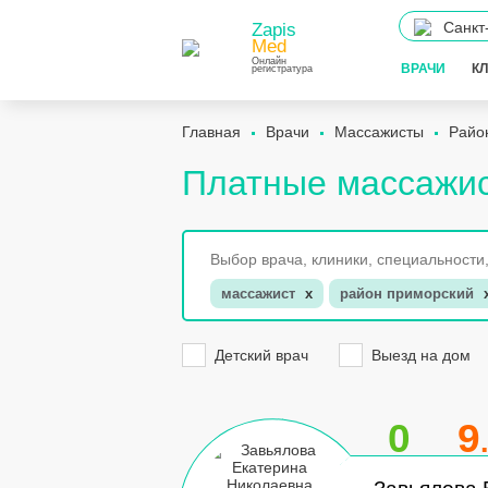
Санкт
Zapis
Med
Онлайн
ВРАЧИ
К
регистратура
Главная
Врачи
Массажисты
Райо
Платные массажис
массажист
x
район приморский
Детский врач
Выезд на дом
0
9