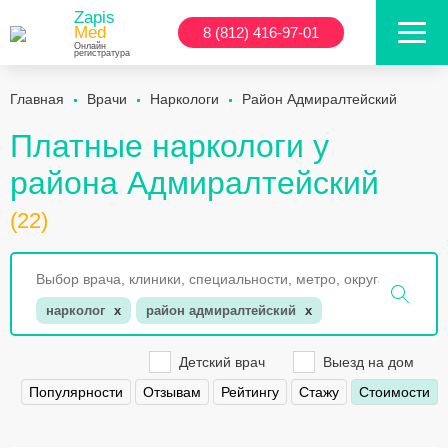
Zapis
Med
8 (812) 416-97-01
Онлайн
регистратура
Главная
Врачи
Наркологи
Район Адмиралтейский
Платные наркологи у
района Адмиралтейский
(22)
нарколог
x
район адмиралтейский
x
Детский врач
Выезд на дом
Популярности
Отзывам
Рейтингу
Стажу
Стоимости