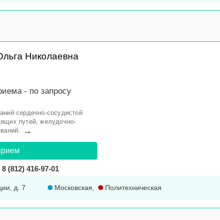
Ольга Николаевна
риема -
по запросу
аний сердечно-сосудистой
дящих путей, желудочно-
→
еваний.
прием
8 (812) 416-97-01
ции, д. 7
Московская
,
Политехническая