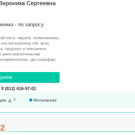
Вероника Сергеевна
риема -
по запросу
ей носа, черепа, позвоночника,
 костей конечностей, всех
а, грудного и пояснично-
е рентгенологические
оларингологии, цистографию,
прием
8 (812) 416-97-01
ции, д. 7
Московская
.2