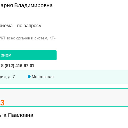
Мария Владимировна
риема -
по запросу
КТ всех органов и систем, КТ-
прием
8 (812) 416-97-01
ции, д. 7
Московская
.3
ьга Павловна