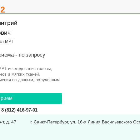
.2
митрий
ович
ач МРТ
риема -
по запросу
МРТ-исследования головы,
нов и мягких тканей.
чения по данным, полученным
прием
8 (812) 416-97-01
-т, д. 47
г. Санкт-Петербург, ул. 16-я Линия Васильевского Ост