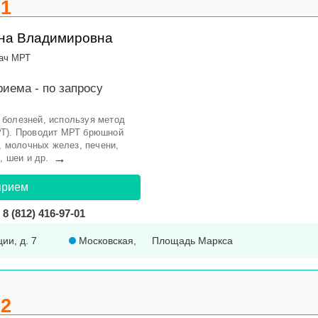
.1
ина Владимировна
ач МРТ
риема -
по запросу
 болезней, используя метод
РТ). Проводит МРТ брюшной
а, молочных желез, печени,
→
, шеи и др.
прием
8 (812) 416-97-01
ции, д. 7
Московская
,
Площадь Маркса
.2