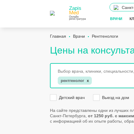
Санкт
Zapis
Med
Онлайн
ВРАЧИ
К
регистратура
Главная
Врачи
Рентгенологи
Цены на консульт
рентгенолог
x
Детский врач
Выезд на дом
На сайте представлены одни из лучших п
Санкт-Петербурга,
от 1250 руб. с макс
с информацией об их опыте работы, образ