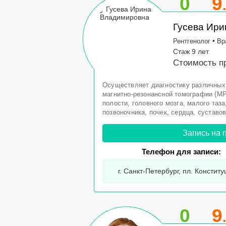
0
9
Гусева Ир
•
Рентгенолог
Вр
Стаж 9 лет
Стоимость п
Осуществляет диагностику различных
магнитно-резонансной томографии (М
полости, головного мозга, малого таз
позвоночника, почек, сердца, суставов
Запись на 
Телефон для записи:
г. Санкт-Петербург, пл. Конститу
0
9