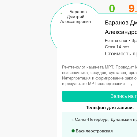
0
9
Баранов Д
Александр
•
Рентгенолог
Вр
Стаж 14 лет
Стоимость п
Рентгенолог кабинета МРТ. Проводит 
позвоночника, сосудов, суставов, орга
Интерпретация и формирование заклю
→
в результате МРТ-исследования.
Запись на 
Телефон для записи:
г. Санкт-Петербург, Дунайский пр
Василеостровская