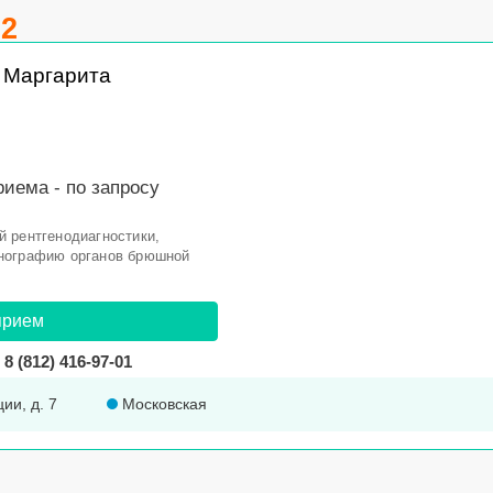
.2
 Маргарита
риема -
по запросу
 рентгенодиагностики,
нографию органов брюшной
прием
8 (812) 416-97-01
ции, д. 7
Московская