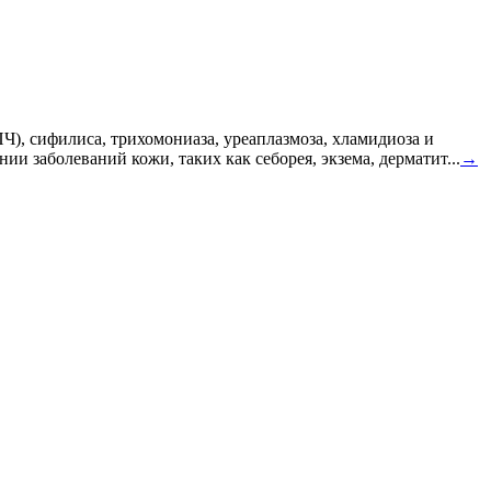
Ч), сифилиса, трихомониаза, уреаплазмоза, хламидиоза и
 заболеваний кожи, таких как себорея, экзема, дерматит...
→