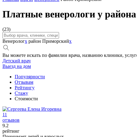
Платные венерологи у район
(23)
Венеролог
x
район Приморский
x
Вы можете искать по фамилии врача, названию клиники, услуг
Детский врач
Выезд на дом
Популярности
Отзывам
Рейтингу
Стажу
Стоимости
11
отзывов
9
.2
рейтинг
Принимает детей и взрослых