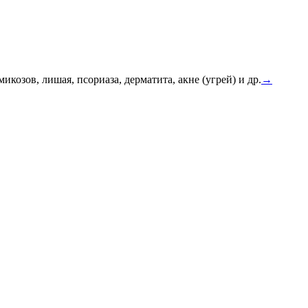
икозов, лишая, псориаза, дерматита, акне (угрей) и др.
→