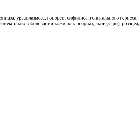
ниаза, уреаплазмоза, гонореи, сифилиса, генитального герпеса
м таких заболеваний кожи, как псориаз, акне (угри), розацеа, с