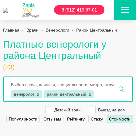
Zapis
Med
8 (812) 416-97-01
Онлайн
регистратура
Главная
Врачи
Венерологи
Район Центральный
Платные венерологи у
района Центральный
(23)
венеролог
x
район центральный
x
Детский врач
Выезд на дом
Популярности
Отзывам
Рейтингу
Стажу
Стоимости