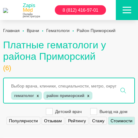
Zapis
Med
8 (812) 416-97-01
Онлайн
регистратура
Главная
Врачи
Гематологи
Район Приморский
Платные гематологи у
района Приморский
(6)
гематолог
x
район приморский
x
Детский врач
Выезд на дом
Популярности
Отзывам
Рейтингу
Стажу
Стоимости