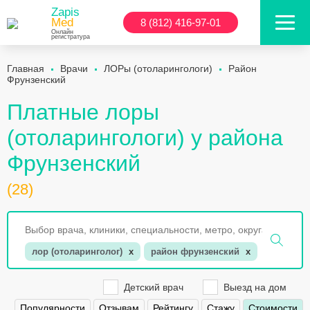
Zapis
Med
8 (812) 416-97-01
Онлайн
регистратура
Главная
Врачи
ЛОРы (отоларингологи)
Район
Фрунзенский
Платные лоры
(отоларингологи) у района
Фрунзенский
(28)
лор (отоларинголог)
x
район фрунзенский
x
Детский врач
Выезд на дом
Популярности
Отзывам
Рейтингу
Стажу
Стоимости