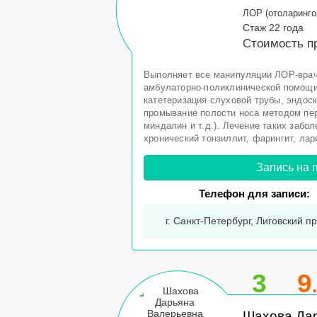
ЛОР (отоларинго
Стаж 22 года
Стоимость п
Выполняет все манипуляции ЛОР-врач
амбулаторно-поликлинической помощи 
катетеризация слуховой трубы, эндоск
промывание полости носа методом пе
миндалин и т.д.). Лечение таких забол
хронический тонзиллит, фарингит, лари
Запись на 
Телефон для записи:
г. Санкт-Петербург, Лиговский пр-
3
9
Шахова Да