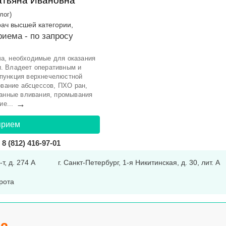
атьяна Ивановна
лог)
рач высшей категории,
риема -
по запросу
а, необходимые для оказания
. Владеет оперативным и
пункция верхнечелюстной
ование абсцессов, ПХО ран,
танные вливания, промывания
→
ие...
прием
8 (812) 416-97-01
т, д. 274 А
г. Санкт-Петербург, 1-я Никитинская, д. 30, лит. А
рота