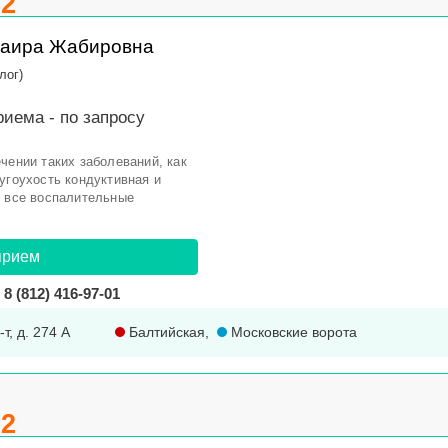
.2
Заира Жабировна
лог)
риема -
по запросу
чении таких заболеваний, как
угоухость кондуктивная и
, все воспалительные
прием
8 (812) 416-97-01
т, д. 274 А
Балтийская
,
Московские ворота
.2