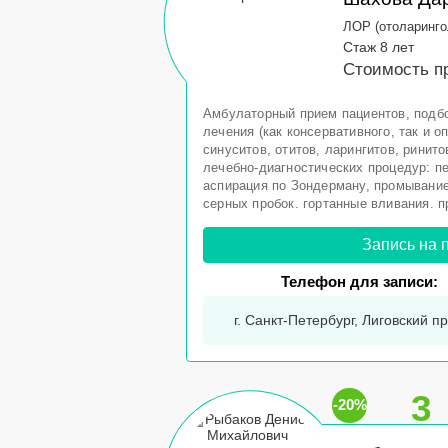
ЛОР (отоларинго
Стаж 8 лет
Стоимость п
Амбулаторный прием пациентов, подбо
лечения (как консервативного, так и о
синуситов, отитов, ларингитов, ринит
лечебно-диагностических процедур: п
аспирация по Зондерману, промывани
серных пробок. гортанные вливания. п
Запись на 
Телефон для записи:
г. Санкт-Петербург, Лиговский пр-
3
-20%