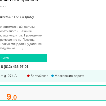
лог)
риема -
по запросу
р оптимальной тактики
перативного). Лечение
ов, аденоидитов. Проведение
еремещение по Проетцу,
е лакун миндалин, удаление
→
родувание...
прием
8 (812) 416-97-01
т, д. 274 А
Балтийская
,
Московские ворота
9
.0