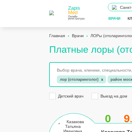
Санкт
Zapis
Med
Онлайн
ВРАЧИ
К
регистратура
Главная
Врачи
ЛОРы (отоларинголо
Платные лоры (от
лор (отоларинголог)
x
район мос
Детский врач
Выезд на дом
0
9