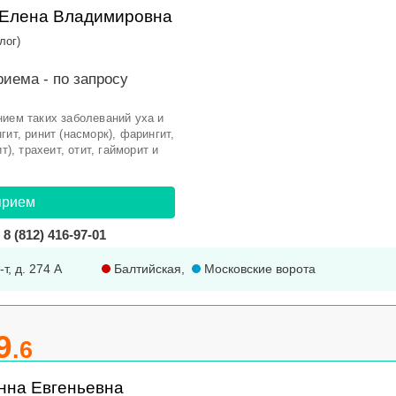
 Елена Владимировна
лог)
риема -
по запросу
нием таких заболеваний уха и
ит, ринит (насморк), фарингит,
т), трахеит, отит, гайморит и
прием
8 (812) 416-97-01
т, д. 274 А
Балтийская
,
Московские ворота
9
.6
нна Евгеньевна