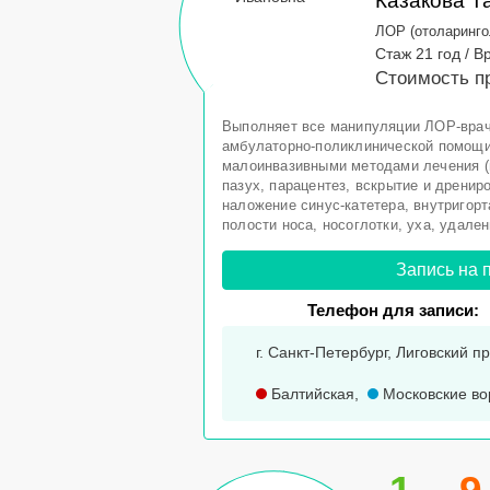
Казакова Т
ЛОР (отоларинго
Стаж 21 год / В
Стоимость п
Выполняет все манипуляции ЛОР-врач
амбулаторно-поликлинической помощи
малоинвазивными методами лечения (
пазух, парацентез, вскрытие и дренир
наложение синус-катетера, внутригор
полости носа, носоглотки, уха, удален
Запись на 
Телефон для записи:
г. Санкт-Петербург, Лиговский пр-
Балтийская
,
Московские во