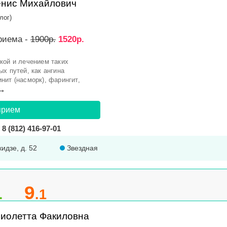
енис Михайлович
лог)
риема -
1900р.
1520р.
кой и лечением таких
х путей, как ангина
ринит (насморк), фарингит,
→
прием
8 (812) 416-97-01
идзе, д. 52
Звездная
1
9
.1
иолетта Факиловна