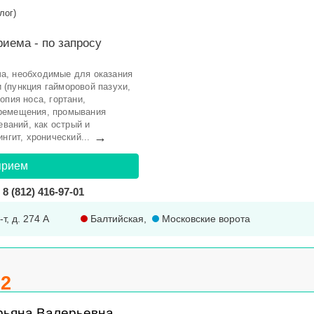
лог)
риема -
по запросу
а, необходимые для оказания
(пункция гайморовой пазухи,
опия носа, гортани,
ремещения, промывания
еваний, как острый и
→
нгит, хронический...
прием
8 (812) 416-97-01
т, д. 274 А
Балтийская
,
Московские ворота
.2
рьяна Валерьевна