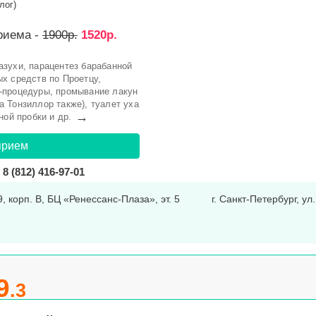
лог)
риема -
1900р.
1520р.
зухи, парацентез барабанной
х средств по Проетцу,
-процедуры, промывание лакун
 Тонзиллор также), туалет уха
→
ной пробки и др.
прием
8 (812) 416-97-01
9, корп. В, БЦ «Ренессанс-Плаза», эт. 5
г. Санкт-Петербург, ул
9
.3